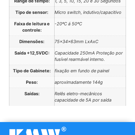
Range de tempo:
1, 3, 5, 10, 15, 20 e 30 Segundos
Tipo de sensor:
Micro switch, indutivo/capacitivo
Faixa de leitura e
-20ºC á 50ºC
controle:
Dimensões:
75x34x63mm LxAxC
Saída +12,5VDC:
Capacidade 250mA Proteção por
fusível rearmável interno.
Tipo de Gabinete:
fixação em fundo de painel
Peso:
aproximadamente 144g
Saídas:
Relês eletro-mecânicos
capacidade de 5A por saída