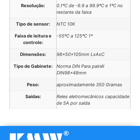
Resolução:
0.1ºC de -9.9 a 99.9ºC e 1ºC no
restante da faixa
Tipo de sensor:
NTC 10K
Faixa de leitura e
-55ºC a 125ºC 1*
controle:
Dimensões:
98x50x105mm LxAxC
Tipo de Gabinete:
Norma DIN Para painél
DIN98x48mm
Peso:
aproximadamente 350 Gramas
Saídas:
Reles eletromecânicos capacidade
de 5A por saída